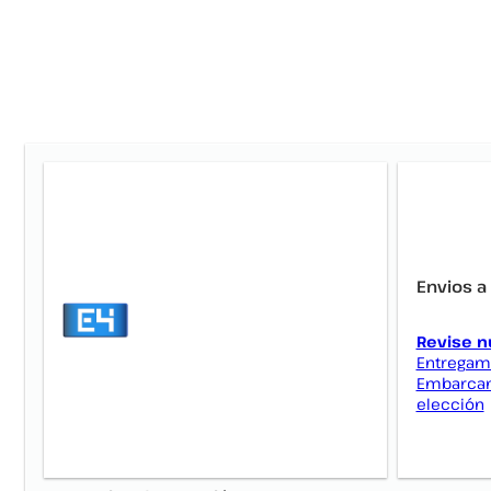
Envios a
Revise n
Entregamo
Embarcamo
elección