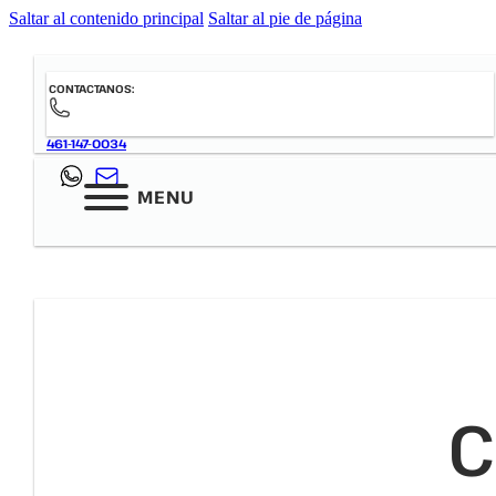
Saltar al contenido principal
Saltar al pie de página
CONTACTANOS:
461-147-0034
MENU
C