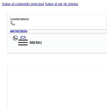
Saltar al contenido principal
Saltar al pie de página
CONTACTANOS:
461-147-0034
MENU