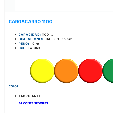
CARGACARRO 1100
CAPACIDAD:
1100 lts
DIMENSIONES:
141 × 103 × 92 cm
PESO:
40 kg
SKU:
E4-3149
COLOR:
FABRICANTE:
A1 CONTENEDORES