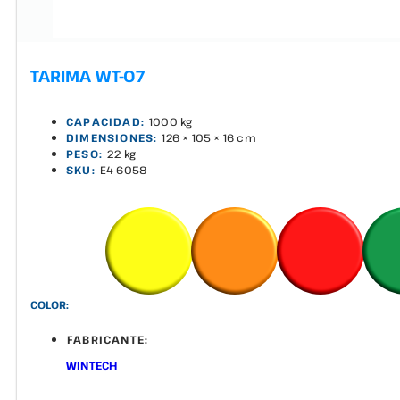
TARIMA WT-07
CAPACIDAD:
1000 kg
DIMENSIONES:
126 × 105 × 16 cm
PESO:
22 kg
SKU:
E4-6058
COLOR:
FABRICANTE:
WINTECH