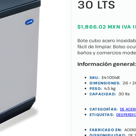
30 LTS
$1,866.02 MXN IVA 
Bote cubo acero inoxidable
fácil de limpiar. Bolso oc
baños y comercios mode
Información general:
E4-10048
SKU:
26 × 2
DIMENSIONES:
4.5 kg
PESO:
30 lts
CAPACIDAD:
CATEGORÍAS:
DE ACER
ETIQUETAS:
DESPERDIC
FABRICADO EN:
ACERO
DISPONIBILIDAD:
DE 