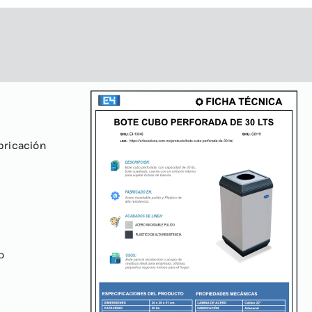
bricación
o
s