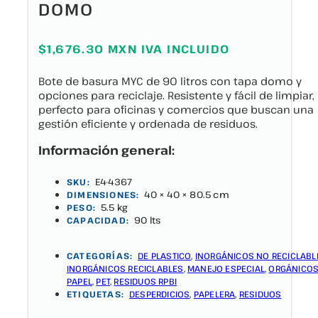
DOMO
$1,676.30 MXN IVA INCLUIDO
Bote de basura MYC de 90 litros con tapa domo y
opciones para reciclaje. Resistente y fácil de limpiar,
perfecto para oficinas y comercios que buscan una
gestión eficiente y ordenada de residuos.
Información general:
E4-4367
SKU:
40 × 40 × 80.5 cm
DIMENSIONES:
5.5 kg
PESO:
90 lts
CAPACIDAD:
CATEGORÍAS:
DE PLASTICO
,
INORGÁNICOS NO RECICLABL
INORGÁNICOS RECICLABLES
,
MANEJO ESPECIAL
,
ORGÁNICO
PAPEL
,
PET
,
RESIDUOS RPBI
ETIQUETAS:
DESPERDICIOS
,
PAPELERA
,
RESIDUOS