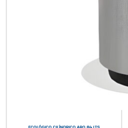
ECOLÓGICO CILÍNDRICO ARO 84 LTS