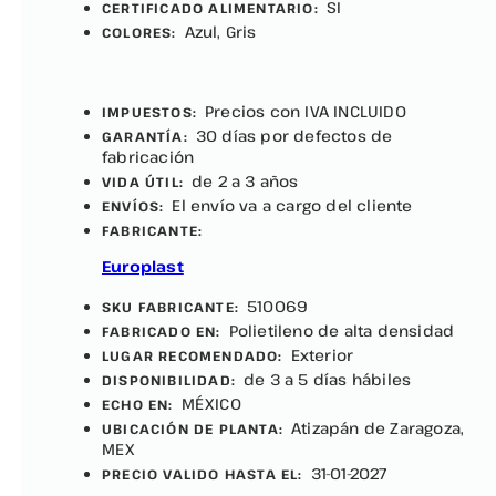
SI
CERTIFICADO ALIMENTARIO:
Azul, Gris
COLORES:
Precios con IVA INCLUIDO
IMPUESTOS:
30 días por defectos de
GARANTÍA:
fabricación
de 2 a 3 años
VIDA ÚTIL:
El envío va a cargo del cliente
ENVÍOS:
FABRICANTE:
Europlast
510069
SKU FABRICANTE:
Polietileno de alta densidad
FABRICADO EN:
Exterior
LUGAR RECOMENDADO:
de 3 a 5 días hábiles
DISPONIBILIDAD:
MÉXICO
ECHO EN:
Atizapán de Zaragoza,
UBICACIÓN DE PLANTA:
MEX
31-01-2027
PRECIO VALIDO HASTA EL: