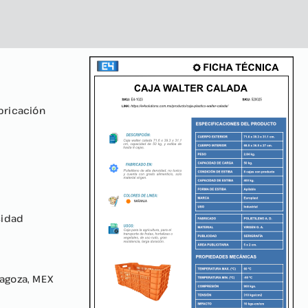
bricación
sidad
ragoza, MEX