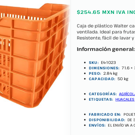
$254.65 MXN IVA IN
Caja de plástico Walter cal
ventilada. Ideal para frut
Resistente, fácil de lavar
Información general:
E4-1023
SKU:
71.6 ×
DIMENSIONES:
2.84 kg
PESO:
50 kg
CAPACIDAD:
CATEGORÍAS:
AGRÍCOL
ETIQUETAS:
HUACALES
FABRICADO EN:
POLIE
DISPONIBILIDAD:
DE 
ENVÍOS:
EL ENVÍO VA A