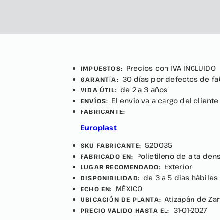
Precios con IVA INCLUIDO
IMPUESTOS:
30 días por defectos de fa
GARANTÍA:
de 2 a 3 años
VIDA ÚTIL:
El envío va a cargo del cliente
ENVÍOS:
FABRICANTE:
Europlast
520035
SKU FABRICANTE:
Polietileno de alta den
FABRICADO EN:
Exterior
LUGAR RECOMENDADO:
de 3 a 5 días hábiles
DISPONIBILIDAD:
MÉXICO
ECHO EN:
Atizapán de Za
UBICACIÓN DE PLANTA:
31-01-2027
PRECIO VALIDO HASTA EL: