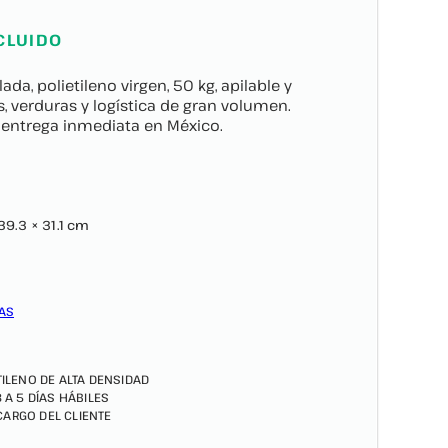
CLUIDO
ada, polietileno virgen, 50 kg, apilable y
as, verduras y logística de gran volumen.
 y entrega inmediata en México.
 39.3 × 31.1 cm
AS
TILENO DE ALTA DENSIDAD
3 A 5 DÍAS HÁBILES
 CARGO DEL CLIENTE