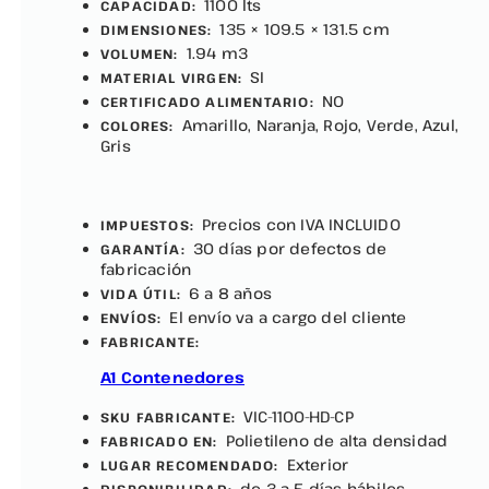
1100 lts
CAPACIDAD:
135 × 109.5 × 131.5 cm
DIMENSIONES:
1.94 m3
VOLUMEN:
SI
MATERIAL VIRGEN:
NO
CERTIFICADO ALIMENTARIO:
Amarillo, Naranja, Rojo, Verde, Azul,
COLORES:
Gris
Precios con IVA INCLUIDO
IMPUESTOS:
30 días por defectos de
GARANTÍA:
fabricación
6 a 8 años
VIDA ÚTIL:
El envío va a cargo del cliente
ENVÍOS:
FABRICANTE:
A1 Contenedores
VIC-1100-HD-CP
SKU FABRICANTE:
Polietileno de alta densidad
FABRICADO EN:
Exterior
LUGAR RECOMENDADO:
de 3 a 5 días hábiles