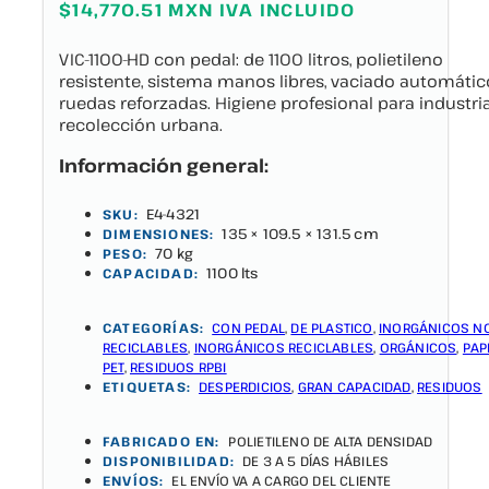
$14,770.51 MXN IVA INCLUIDO
VIC-1100-HD con pedal: de 1100 litros, polietileno
resistente, sistema manos libres, vaciado automátic
ruedas reforzadas. Higiene profesional para industri
recolección urbana.
Información general:
E4-4321
SKU:
135 × 109.5 × 131.5 cm
DIMENSIONES:
70 kg
PESO:
1100 lts
CAPACIDAD:
CATEGORÍAS:
CON PEDAL
,
DE PLASTICO
,
INORGÁNICOS N
RECICLABLES
,
INORGÁNICOS RECICLABLES
,
ORGÁNICOS
,
PAP
PET
,
RESIDUOS RPBI
ETIQUETAS:
DESPERDICIOS
,
GRAN CAPACIDAD
,
RESIDUOS
FABRICADO EN:
POLIETILENO DE ALTA DENSIDAD
DISPONIBILIDAD:
DE 3 A 5 DÍAS HÁBILES
ENVÍOS:
EL ENVÍO VA A CARGO DEL CLIENTE