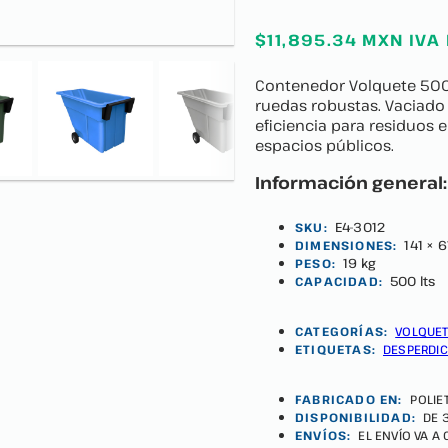
$11,895.34 MXN IVA
Contenedor Volquete 500: 
ruedas robustas. Vaciado 
eficiencia para residuos e
espacios públicos.
Información general:
E4-3012
SKU:
141 × 
DIMENSIONES:
19 kg
PESO:
500 lts
CAPACIDAD:
CATEGORÍAS:
VOLQUE
ETIQUETAS:
DESPERDIC
FABRICADO EN:
POLIE
DISPONIBILIDAD:
DE 
ENVÍOS:
EL ENVÍO VA A