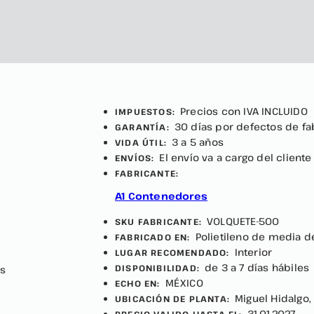
Precios con IVA INCLUIDO
IMPUESTOS:
30 días por defectos de fa
GARANTÍA:
3 a 5 años
VIDA ÚTIL:
El envío va a cargo del cliente
ENVÍOS:
FABRICANTE:
A1 Contenedores
VOLQUETE-500
SKU FABRICANTE:
Polietileno de media 
FABRICADO EN:
Interior
LUGAR RECOMENDADO:
de 3 a 7 días hábiles
DISPONIBILIDAD:
is
MÉXICO
ECHO EN:
Miguel Hidalgo
UBICACIÓN DE PLANTA:
31-01-2027