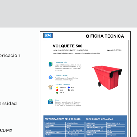
bricación
densidad
, CDMX