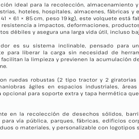
ución ideal para la recolección, almacenamiento 
ustrias, hoteles, hospitales, almacenes, fábricas 
141 × 61 × 85 cm, peso 19 kg), este volquete está 
 resistencia a impactos, deformaciones, producto
tos débiles y asegura una larga vida útil, incluso b
edor es su sistema inclinable, pensado para un
e para liberar la carga sin necesidad de herram
 facilitan la limpieza y previenen la acumulación 
ne.
n ruedas robustas (2 tipo tractor y 2 giratorias
maniobras ágiles en espacios industriales, áre
opcional para soporte extra y tapa hermética que 
te en la recolección de desechos sólidos, barr
 para vía pública, parques, fábricas, edificios cor
siduos o materiales, y personalizable con logotipos