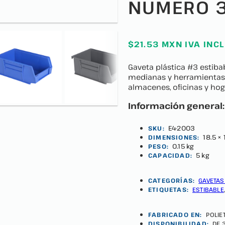
NUMERO 
$21.53 MXN IVA INC
Gaveta plástica #3 estibab
medianas y herramientas. 
almacenes, oficinas y hog
Información general:
E4-2003
SKU:
18.5 × 
DIMENSIONES:
0.15 kg
PESO:
5 kg
CAPACIDAD:
CATEGORÍAS:
GAVETAS
ETIQUETAS:
ESTIBABLE
FABRICADO EN:
POLIE
DISPONIBILIDAD:
DE 