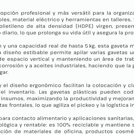
pción profesional y más versátil para la organiza
es, material eléctrico y herramientas en talleres, 
lietileno de alta densidad (HDPE) virgen, presen
iario, lo que prolonga su vida útil y asegura la pr
m y una capacidad real de hasta 5 kg, esta gaveta m
Su diseño estibable permite apilar varias gavetas
de espacio vertical y manteniendo un área de tra
corrosión y a aceites industriales, haciendo que la
gar.
y el diseño ergonómico facilitan la colocación y c
el inventario. Las gavetas plásticas pueden co
 de insumos, maximizando la productividad y mejora
 frontales, lo que agiliza el pickeo y la logística i
 para contacto alimentario y aplicaciones sanitaria
ológica y rentable: es 100% reciclable y mantiene
zación de materiales de oficina, productos cosmé