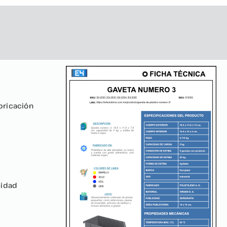
bricación
sidad