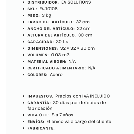
E4 SOLUTIONS
DISTRIBUIDOR:
E4-10106
SKU:
3 kg
PESO:
32 cm
LARGO DEL ARTÍCULO:
32 cm
ANCHO DEL ARTÍCULO:
30 cm
ALTURA DEL ARTÍCULO:
30 lts
CAPACIDAD:
32 × 32 × 30 cm
DIMENSIONES:
0.03 m3
VOLUMEN:
N/A
MATERIAL VIRGEN:
N/A
CERTIFICADO ALIMENTARIO:
Acero
COLORES:
Precios con IVA INCLUIDO
IMPUESTOS:
30 días por defectos de
GARANTÍA:
fabricación
5 a 7 años
VIDA ÚTIL:
El envío va a cargo del cliente
ENVÍOS:
FABRICANTE: