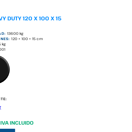
Y DUTY 120 X 100 X 15
AD:
13600 kg
NES:
120 × 100 × 15 cm
5 kg
001
TE:
T
 IVA INCLUIDO