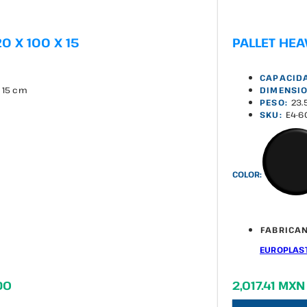
0 X 100 X 15
PALLET HEAV
CAPACID
x 15 cm
DIMENSIO
PESO:
23.
SKU:
E4-6
COLOR:
FABRICAN
EUROPLAS
DO
2,017.41 MXN