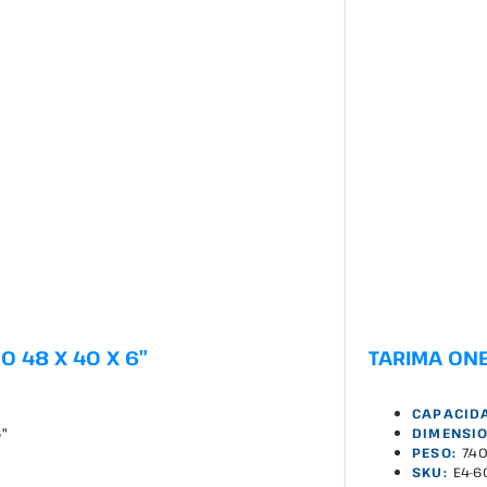
O 48 X 40 X 6″
TARIMA ONE 
CAPACID
6"
DIMENSIO
PESO:
7.4
SKU:
E4-6