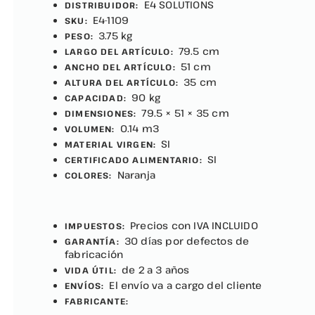
E4 SOLUTIONS
DISTRIBUIDOR:
E4-1109
SKU:
3.75 kg
PESO:
79.5 cm
LARGO DEL ARTÍCULO:
51 cm
ANCHO DEL ARTÍCULO:
35 cm
ALTURA DEL ARTÍCULO:
90 kg
CAPACIDAD:
79.5 × 51 × 35 cm
DIMENSIONES:
0.14 m3
VOLUMEN:
SI
MATERIAL VIRGEN:
SI
CERTIFICADO ALIMENTARIO:
Naranja
COLORES:
Precios con IVA INCLUIDO
IMPUESTOS:
30 días por defectos de
GARANTÍA:
fabricación
de 2 a 3 años
VIDA ÚTIL:
El envío va a cargo del cliente
ENVÍOS:
FABRICANTE: