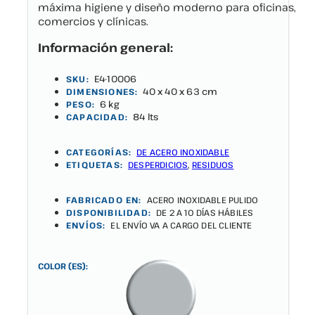
máxima higiene y diseño moderno para oficinas,
comercios y clínicas.
Información general:
E4-10006
SKU:
40 x 40 x 63 cm
DIMENSIONES:
6 kg
PESO:
84 lts
CAPACIDAD:
CATEGORÍAS:
DE ACERO INOXIDABLE
ETIQUETAS:
DESPERDICIOS
,
RESIDUOS
FABRICADO EN:
ACERO INOXIDABLE PULIDO
DISPONIBILIDAD:
DE 2 A 10 DÍAS HÁBILES
ENVÍOS:
EL ENVÍO VA A CARGO DEL CLIENTE
COLOR (ES):