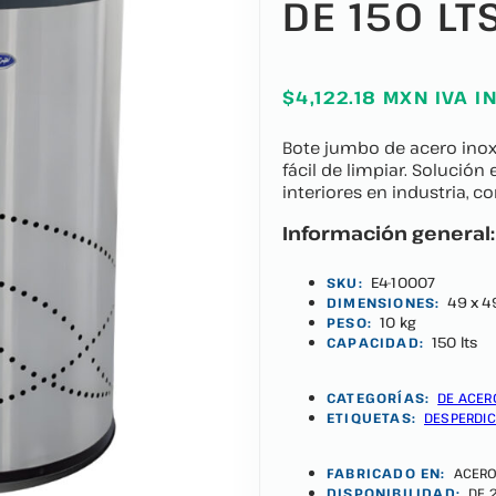
DE 150 LT
$4,122.18 MXN IVA I
Bote jumbo de acero inoxi
fácil de limpiar. Solución
interiores en industria, c
Información general:
E4-10007
SKU:
49 x 4
DIMENSIONES:
10 kg
PESO:
150 lts
CAPACIDAD:
CATEGORÍAS:
DE ACER
ETIQUETAS:
DESPERDIC
FABRICADO EN:
ACERO
DISPONIBILIDAD:
DE 