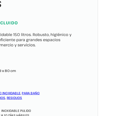
S
NCLUIDO
dable 150 litros. Robusto, higiénico y
 eficiente para grandes espacios
omercio y servicios.
9 x 80 cm
O INOXIDABLE
,
PARA BAÑO
IOS
,
RESIDUOS
 INOXIDABLE PULIDO
2 A 10 DÍAS HÁBILES