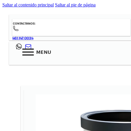
Saltar al contenido principal
Saltar al pie de página
CONTACTANOS:
461-147-0034
MENU