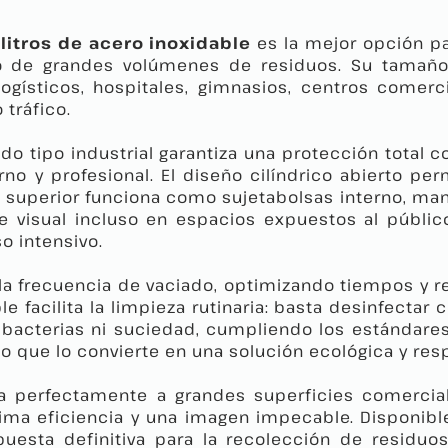
litros de acero inoxidable
es la mejor opción p
o de grandes volúmenes de residuos. Su tamaño
logísticos, hospitales, gimnasios, centros comerc
 tráfico.
do tipo industrial garantiza una protección total 
 y profesional. El diseño cilíndrico abierto perm
 superior funciona como sujetabolsas interno, man
ne visual incluso en espacios expuestos al públic
o intensivo.
 la frecuencia de vaciado, optimizando tiempos y r
ble facilita la limpieza rutinaria: basta desinfect
bacterias ni suciedad, cumpliendo los estándares
 lo que lo convierte en una solución ecológica y 
a perfectamente a grandes superficies comerciale
a eficiencia y una imagen impecable. Disponible 
uesta definitiva para la recolección de residu