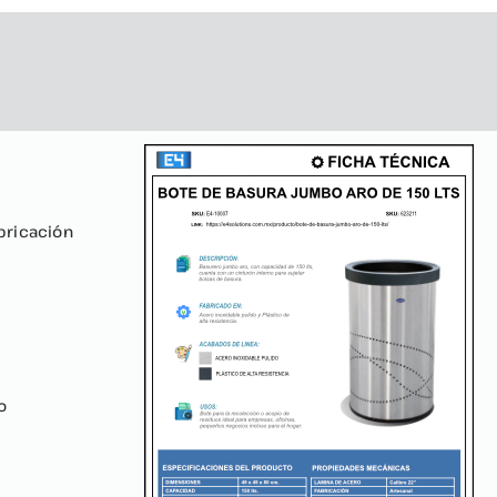
bricación
o
s